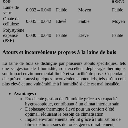
bois
à élevé
Laine de
0.032 – 0.040
Faible
Moyen
Faible
verre
Ouate de
0.035 – 0.042
Elevé
Faible
Moyen
cellulose
Polystyrène
expansé
0.030 – 0.040
Faible
Élevé
Faible
(PSE)
Atouts et inconvénients propres à la laine de bois
La laine de bois se distingue par plusieurs atouts spécifiques, tels
que sa gestion de l’humidité, son excellent déphasage thermique,
son impact environnemental limité et sa facilité de pose. Cependant,
elle présente aussi quelques inconvénients potentiels, tels qu’un coût
plus élevé et une vulnérabilité à l’humidité si elle est mal installée.
Avantages :
Excellente gestion de l’humidité grâce à sa capacité
hygroscopique, contribuant à un climat intérieur sain.
Déphasage thermique élevé pour un confort d’été
optimal, réduisant le besoin de climatisation.
Impact environnemental réduit grâce à l’utilisation de
fibres de bois issues de forêts gérées durablement,