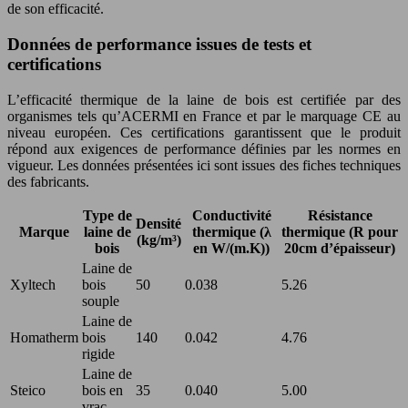
de son efficacité.
Données de performance issues de tests et
certifications
L’efficacité thermique de la laine de bois est certifiée par des
organismes tels qu’ACERMI en France et par le marquage CE au
niveau européen. Ces certifications garantissent que le produit
répond aux exigences de performance définies par les normes en
vigueur. Les données présentées ici sont issues des fiches techniques
des fabricants.
Type de
Conductivité
Résistance
Densité
Marque
laine de
thermique (λ
thermique (R pour
(kg/m³)
bois
en W/(m.K))
20cm d’épaisseur)
Laine de
Xyltech
bois
50
0.038
5.26
souple
Laine de
Homatherm
bois
140
0.042
4.76
rigide
Laine de
Steico
bois en
35
0.040
5.00
vrac