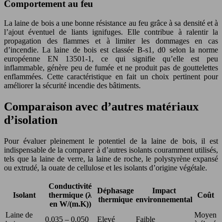
Comportement au feu
La laine de bois a une bonne résistance au feu grâce à sa densité et à
l’ajout éventuel de liants ignifuges. Elle contribue à ralentir la
propagation des flammes et à limiter les dommages en cas
d’incendie. La laine de bois est classée B-s1, d0 selon la norme
européenne EN 13501-1, ce qui signifie qu’elle est peu
inflammable, génère peu de fumée et ne produit pas de gouttelettes
enflammées. Cette caractéristique en fait un choix pertinent pour
améliorer la sécurité incendie des bâtiments.
Comparaison avec d’autres matériaux
d’isolation
Pour évaluer pleinement le potentiel de la laine de bois, il est
indispensable de la comparer à d’autres isolants couramment utilisés,
tels que la laine de verre, la laine de roche, le polystyrène expansé
ou extrudé, la ouate de cellulose et les isolants d’origine végétale.
Conductivité
Déphasage
Impact
Isolant
thermique (λ
Coût
thermique
environnemental
en W/(m.K))
Laine de
Moyen
0.035 – 0.050
Elevé
Faible