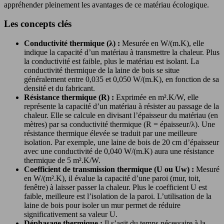
appréhender pleinement les avantages de ce matériau écologique.
Les concepts clés
Conductivité thermique (λ) :
Mesurée en W/(m.K), elle
indique la capacité d’un matériau à transmettre la chaleur. Plus
la conductivité est faible, plus le matériau est isolant. La
conductivité thermique de la laine de bois se situe
généralement entre 0,035 et 0,050 W/(m.K), en fonction de sa
densité et du fabricant.
Résistance thermique (R) :
Exprimée en m².K/W, elle
représente la capacité d’un matériau à résister au passage de la
chaleur. Elle se calcule en divisant l’épaisseur du matériau (en
mètres) par sa conductivité thermique (R = épaisseur/λ). Une
résistance thermique élevée se traduit par une meilleure
isolation. Par exemple, une laine de bois de 20 cm d’épaisseur
avec une conductivité de 0,040 W/(m.K) aura une résistance
thermique de 5 m².K/W.
Coefficient de transmission thermique (U ou Uw) :
Mesuré
en W/(m².K), il évalue la capacité d’une paroi (mur, toit,
fenêtre) à laisser passer la chaleur. Plus le coefficient U est
faible, meilleure est l’isolation de la paroi. L’utilisation de la
laine de bois pour isoler un mur permet de réduire
significativement sa valeur U.
Déphasage thermique :
Il s’agit du temps nécessaire à la