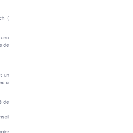
ch (
 une
ès de
t un
es si
té de
seil
égier