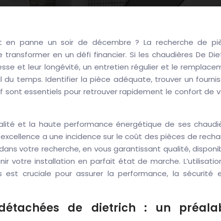
est en panne un soir de décembre ? La recherche de pi
ransformer en un défi financier. Si les chaudières De Diet
sse et leur longévité, un entretien régulier et le remplac
l du temps. Identifier la pièce adéquate, trouver un fourni
arif sont essentiels pour retrouver rapidement le confort de 
ualité et la haute performance énergétique de ses chaudiè
e excellence a une incidence sur le coût des pièces de rech
ns votre recherche, en vous garantissant qualité, disponib
r votre installation en parfait état de marche. L’utilisati
s est cruciale pour assurer la performance, la sécurité e
étachées de dietrich : un préala