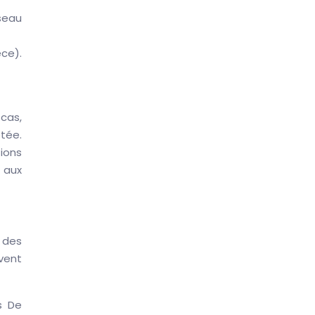
éseau
ce).
 cas,
tée.
tions
e aux
à des
uvent
ts De