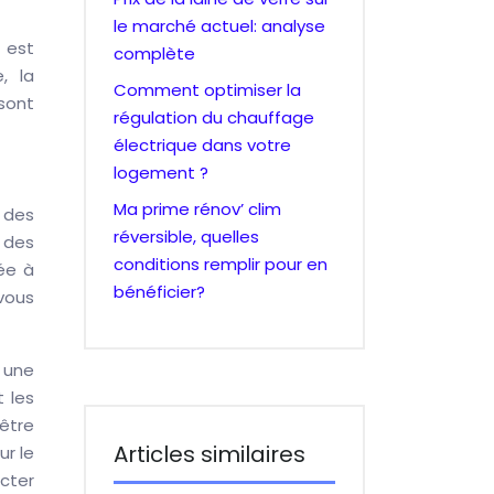
le marché actuel: analyse
 est
complète
, la
Comment optimiser la
 sont
régulation du chauffage
électrique dans votre
logement ?
Ma prime rénov’ clim
r des
réversible, quelles
 des
conditions remplir pour en
ée à
bénéficier?
 vous
 une
t les
être
Articles similaires
r le
cter