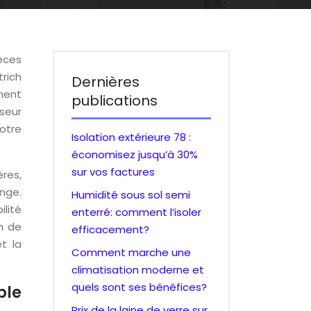
èces
rich
Dernières
ement
publications
sseur
votre
Isolation extérieure 78 :
économisez jusqu’à 30%
sur vos factures
res,
ange.
Humidité sous sol semi
ilité
enterré: comment l’isoler
on de
efficacement?
t la
Comment marche une
climatisation moderne et
quels sont ses bénéfices?
ble
Prix de la laine de verre sur