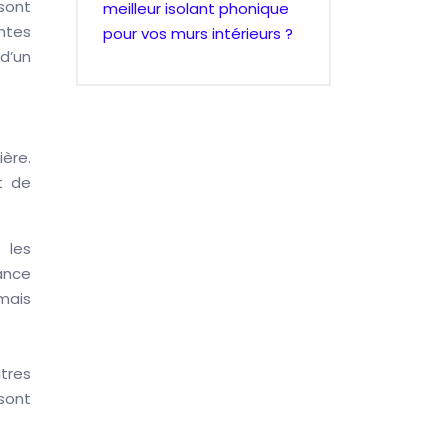
sont
meilleur isolant phonique
intes
pour vos murs intérieurs ?
d’un
ière.
t de
 les
ance
 mais
tres
 sont