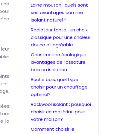
z une
Laine mouton : quels sont
pour
ses avantages comme
ièce
isolant naturel ?
Radiateur fonte : un choix
classique pour une chaleur
douce et agréable
leur
Construction écologique :
bler
avantages de l’ossature
bois en isolation
ints
Bûche bois: quel type
ment.
choisir pour un chauffage
fage,
optimal?
Rockwool isolant : pourquoi
sées
choisir ce matériau pour
 Leur
votre maison?
e la
Comment choisir le