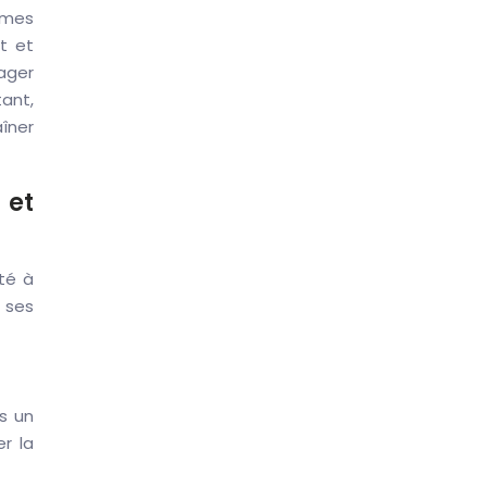
ormes
t et
ager
ant,
aîner
 et
pté à
 ses
s un
er la