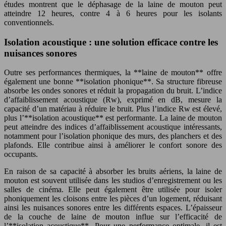
études montrent que le déphasage de la laine de mouton peut
atteindre 12 heures, contre 4 à 6 heures pour les isolants
conventionnels.
Isolation acoustique : une solution efficace contre les
nuisances sonores
Outre ses performances thermiques, la **laine de mouton** offre
également une bonne **isolation phonique**. Sa structure fibreuse
absorbe les ondes sonores et réduit la propagation du bruit. L’indice
d’affaiblissement acoustique (Rw), exprimé en dB, mesure la
capacité d’un matériau à réduire le bruit. Plus l’indice Rw est élevé,
plus l’**isolation acoustique** est performante. La laine de mouton
peut atteindre des indices d’affaiblissement acoustique intéressants,
notamment pour l’isolation phonique des murs, des planchers et des
plafonds. Elle contribue ainsi à améliorer le confort sonore des
occupants.
En raison de sa capacité à absorber les bruits aériens, la laine de
mouton est souvent utilisée dans les studios d’enregistrement ou les
salles de cinéma. Elle peut également être utilisée pour isoler
phoniquement les cloisons entre les pièces d’un logement, réduisant
ainsi les nuisances sonores entre les différents espaces. L’épaisseur
de la couche de laine de mouton influe sur l’efficacité de
l’**isolation acoustique**. Pour une performance optimale, il est