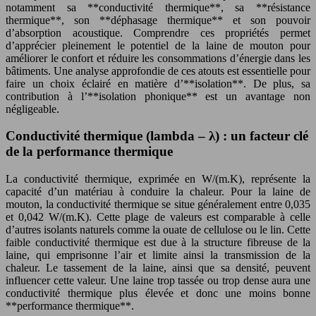
notamment sa **conductivité thermique**, sa **résistance
thermique**, son **déphasage thermique** et son pouvoir
d’absorption acoustique. Comprendre ces propriétés permet
d’apprécier pleinement le potentiel de la laine de mouton pour
améliorer le confort et réduire les consommations d’énergie dans les
bâtiments. Une analyse approfondie de ces atouts est essentielle pour
faire un choix éclairé en matière d’**isolation**. De plus, sa
contribution à l’**isolation phonique** est un avantage non
négligeable.
Conductivité thermique (lambda – λ) : un facteur clé
de la performance thermique
La conductivité thermique, exprimée en W/(m.K), représente la
capacité d’un matériau à conduire la chaleur. Pour la laine de
mouton, la conductivité thermique se situe généralement entre 0,035
et 0,042 W/(m.K). Cette plage de valeurs est comparable à celle
d’autres isolants naturels comme la ouate de cellulose ou le lin. Cette
faible conductivité thermique est due à la structure fibreuse de la
laine, qui emprisonne l’air et limite ainsi la transmission de la
chaleur. Le tassement de la laine, ainsi que sa densité, peuvent
influencer cette valeur. Une laine trop tassée ou trop dense aura une
conductivité thermique plus élevée et donc une moins bonne
**performance thermique**.