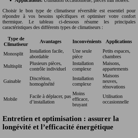
Applications:
Utilisation occasionnelle, pièces mal isolées.
Choisir le bon type de climatiseur réversible est essentiel pour
répondre à vos besoins spécifiques et optimiser votre confort
thermique. Le tableau ci-dessous résume les principales
caractéristiques des différents types de climatiseurs :
Type de
Avantages
Inconvénients
Applications
Climatiseur
Installation facile,
Une seule
Petits espaces,
Monosplit
abordable
pièce
chambres
Plusieurs pièces,
Installation
Maisons,
Multisplit
contrôle individuel
complexe
appartements
Maisons
Discrétion,
Installation
Gainable
neuves,
homogénéité
complexe
rénovations
Moins
Facile à déplacer, pas
Utilisation
Mobile
efficace,
d’installation
occasionnelle
bruyant
Entretien et optimisation : assurer la
longévité et l’efficacité énergétique